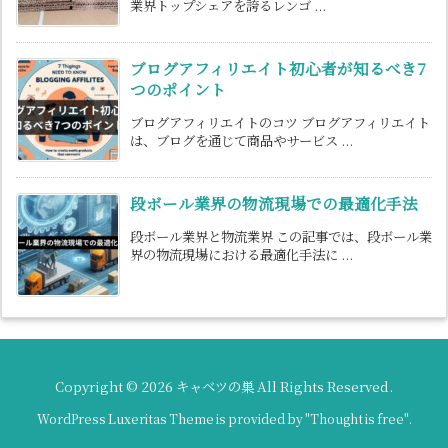
業界トップシェアを誇るレンゴ ...
ブログアフィリエイト初心者が知るべき7
つのポイント
ブログアフィリエイトのコツ ブログアフィリエイト
は、ブログを通じて商品やサービス ...
段ボール業界の物流現場での最適化手法
段ボール業界と物流業界 この記事では、段ボール業
界の物流現場における最適化手法に ...
Copyright ©
2026
キャベツの巣
All Rights Reserved.
WordPress Luxeritas Theme is provided by "
Thought is free
".