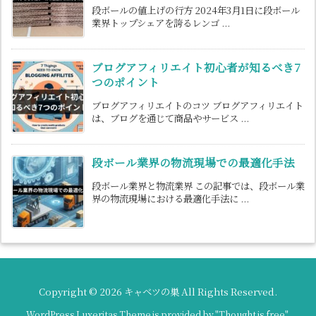
段ボールの値上げの行方 2024年3月1日に段ボール
業界トップシェアを誇るレンゴ ...
ブログアフィリエイト初心者が知るべき7
つのポイント
ブログアフィリエイトのコツ ブログアフィリエイト
は、ブログを通じて商品やサービス ...
段ボール業界の物流現場での最適化手法
段ボール業界と物流業界 この記事では、段ボール業
界の物流現場における最適化手法に ...
Copyright ©
2026
キャベツの巣
All Rights Reserved.
WordPress Luxeritas Theme is provided by "
Thought is free
".